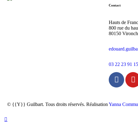
Contact
Hauts de Fran
800 rue du hau
80150 Vironc
edouard.guilb
03 22 23 91 1
© {{Y}} Guilbart. Tous droits réservés. Réalisation
Yanna Commun