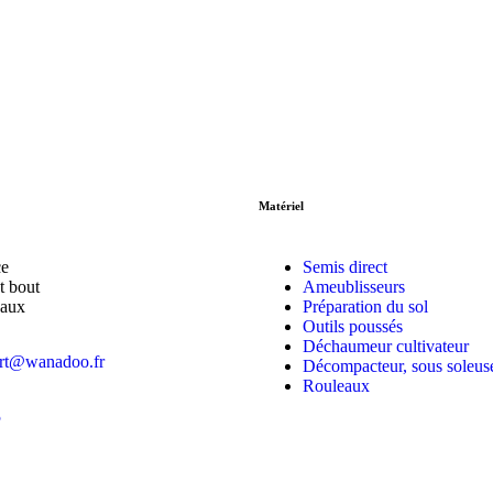
Matériel
ce
Semis direct
t bout
Ameublisseurs
haux
Préparation du sol
Outils poussés
Déchaumeur cultivateur
art@wanadoo.fr
Décompacteur, sous soleus
Rouleaux
5