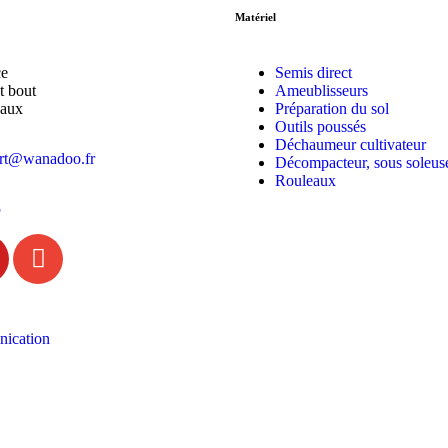
Matériel
ce
Semis direct
t bout
Ameublisseurs
haux
Préparation du sol
Outils poussés
Déchaumeur cultivateur
art@wanadoo.fr
Décompacteur, sous soleus
Rouleaux
5
ication