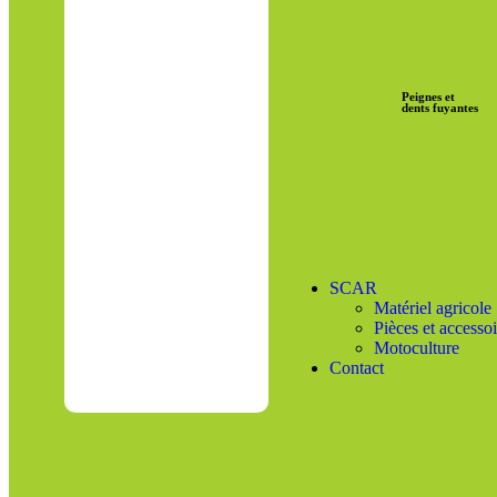
Peignes et
dents fuyantes
SCAR
Matériel agricole
Pièces et accessoi
Motoculture
Contact