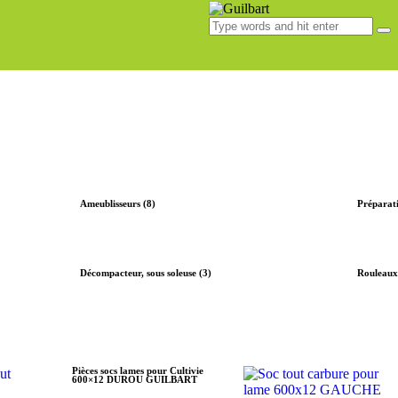
Ameublisseurs (8)
Préparati
Décompacteur, sous soleuse (3)
Rouleaux
Pièces socs lames pour Cultivie
600×12 DUROU GUILBART