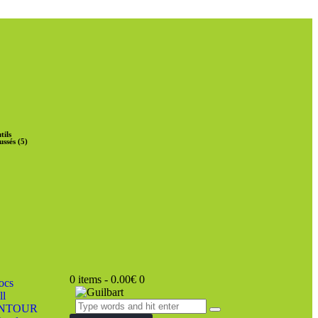
tils
ussés (5)
0 items
-
0.00€
0