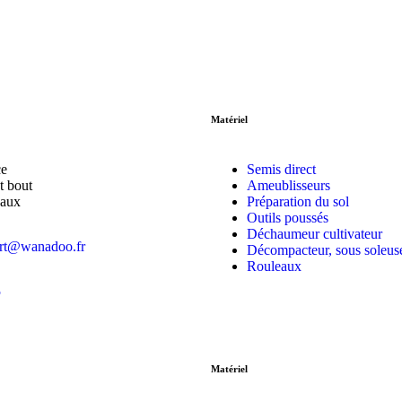
Matériel
ce
Semis direct
t bout
Ameublisseurs
haux
Préparation du sol
Outils poussés
Déchaumeur cultivateur
art@wanadoo.fr
Décompacteur, sous soleus
Rouleaux
5
Matériel