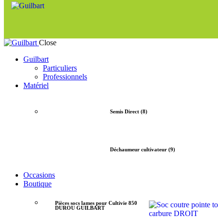
Close
Guilbart
Particuliers
Professionnels
Matériel
Semis Direct (8)
Déchaumeur cultivateur (9)
Occasions
Boutique
Pièces socs lames pour Cultivie 850
DUROU GUILBART