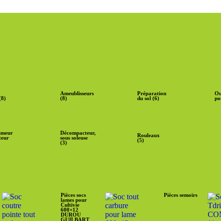
Ameublisseurs
Préparation
Ou
(8)
(8)
du sol (6)
po
umeur
Décompacteur,
Rouleaux
teur
sous soleuse
(5)
(3)
Pièces socs
Pièces semoirs
lames pour
Cultivie
600×12
DUROU
GUILBART