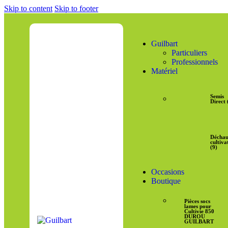
Skip to content
Skip to footer
Guilbart
Particuliers
Professionnels
Matériel
Semis
Direct 
Décha
cultiva
(9)
Occasions
Boutique
Pièces socs
lames pour
Cultivie 850
DUROU
GUILBART