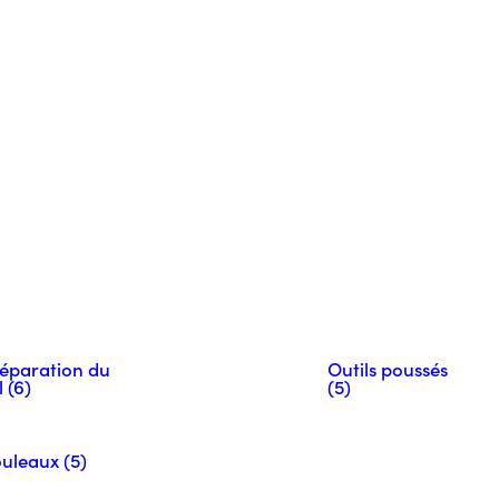
éparation du
Outils poussés
l (6)
(5)
uleaux (5)