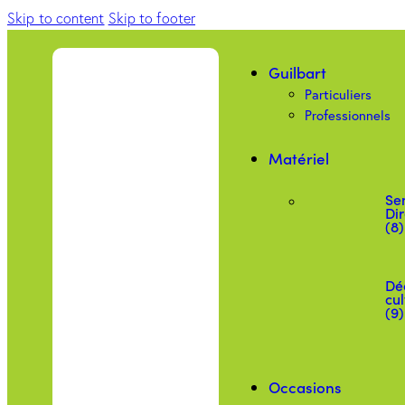
Skip to content
Skip to footer
Guilbart
Particuliers
Professionnels
Matériel
Se
Dir
(8)
Dé
cul
(9)
Occasions