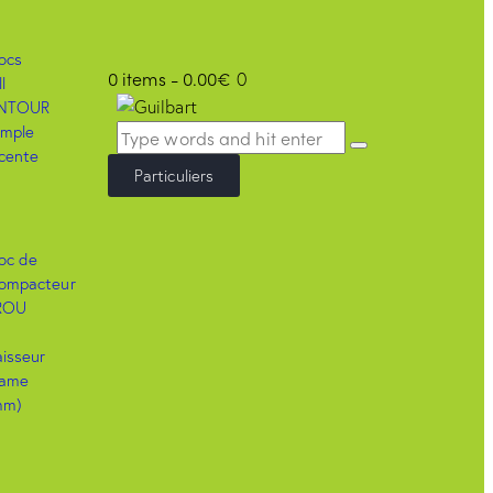
0 items
-
0.00€
0
Particuliers