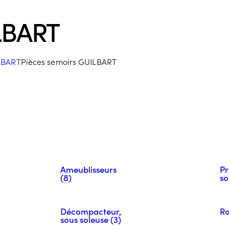
LBART
LBART
Pièces semoirs GUILBART
Ameublisseurs
Pr
(8)
so
Décompacteur,
Ro
sous soleuse (3)