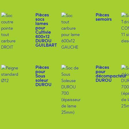
Pièces
Pièces
socs
semoirs
lames
pour
Cultivie
600×12
DUROU
GUILBART
Pièces
Pièces
pour
pour
Sous
décompacteur
soleur
DUROU
DUROU