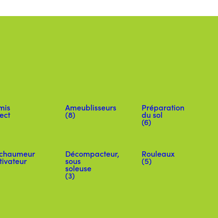
mis
Ameublisseurs
Préparation
ect
(8)
du sol
(6)
chaumeur
Décompacteur,
Rouleaux
tivateur
sous
(5)
soleuse
(3)