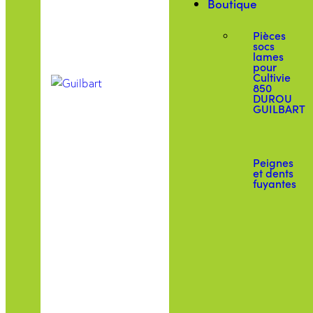
Boutique
Pièces
socs
lames
pour
Cultivie
850
DUROU
GUILBART
Peignes
et dents
fuyantes