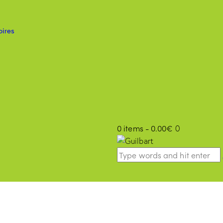
e
oires
0 items
-
0.00€
0