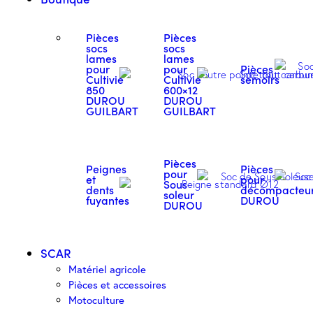
Pièces
Pièces
socs
socs
lames
lames
pour
pour
Pièces
Cultivie
Cultivie
semoirs
850
600×12
DUROU
DUROU
GUILBART
GUILBART
Pièces
Peignes
Pièces
pour
et
pour
Sous
dents
décompacteu
soleur
fuyantes
DUROU
DUROU
SCAR
Matériel agricole
Pièces et accessoires
Motoculture