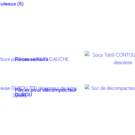
uleaux (5)
Pièces semoirs
Pièces pour décompacteur
DUROU