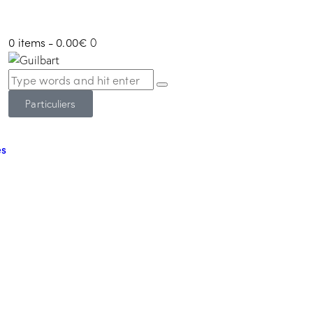
0 items
-
0.00€
0
Particuliers
és