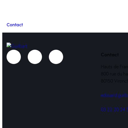
Contacter l'équipe 
Contact
Contact
Hauts de Fra
800 rue du ha
80150 Vironc
edouard.guil
03 22 20 24 