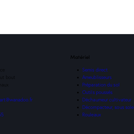
Guilbart
Matériel
nce
Semis direct
ut bout
Ameublisseurs
haux
Préparation du sol
Outils poussés
Déchaumeur cultivateur
bart@wanadoo.fr
Décompacteur, sous sol
Rouleaux
55