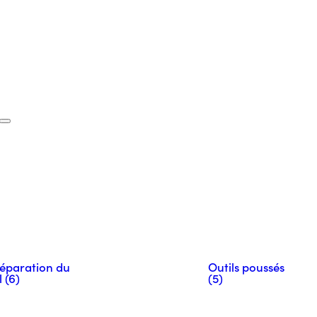
éparation du
Outils poussés
l (6)
(5)