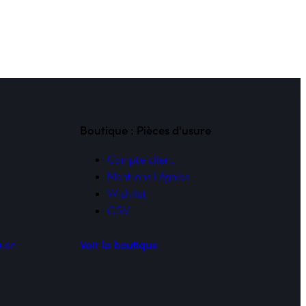
Boutique : Pièces d'usure
Compte client
Mentions Légales
Wishlist
CGV
Voir la boutique
euse