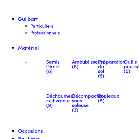
Guilbart
Particuliers
Professionnels
Matériel
Semis
Ameublisseurs
Préparation
Outils
Direct
(8)
du
pouss
(8)
sol
(5)
(6)
Déchaumeur
Décompacteur,
Rouleaux
cultivateur
sous
(5)
(9)
soleuse
(3)
Occasions
Boutique