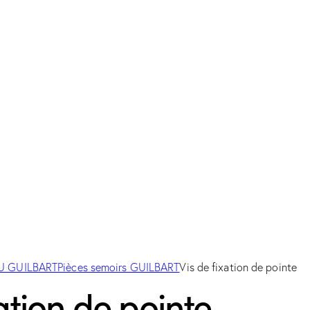
OU GUILBART
Pièces semoirs GUILBART
Vis de fixation de pointe
xation de pointe