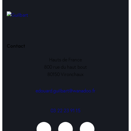
Contact
Hauts de France
800 rue du haut bout
80150 Vironchaux
edouard.guilbart@wanadoo.fr
03 22 23 91 15