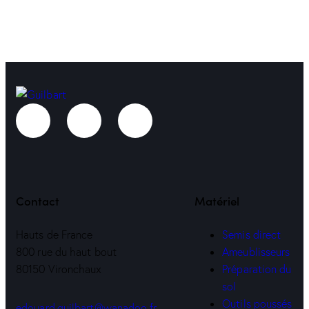
Contact
Matériel
Hauts de France
Semis direct
800 rue du haut bout
Ameublisseurs
80150 Vironchaux
Préparation du
sol
Outils poussés
edouard.guilbart@wanadoo.fr