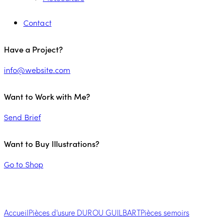
Contact
facebook-
youtube
mail-
Have a Project?
1
empty
info@website.com
Want to Work with Me?
Send Brief
Want to Buy Illustrations?
Go to Shop
Accueil
Pièces d'usure DUROU GUILBART
Pièces semoirs