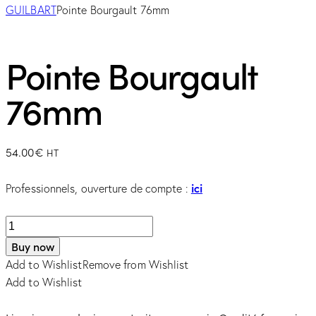
GUILBART
Pointe Bourgault 76mm
Pointe Bourgault
76mm
54.00
€
HT
ici
Professionnels, ouverture de compte :
quantité
de
Buy now
Pointe
Add to Wishlist
Remove from Wishlist
Bourgault
Add to Wishlist
76mm