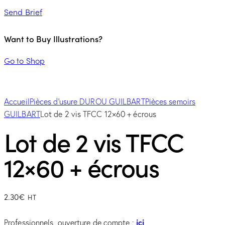
Send Brief
Want to Buy Illustrations?
Go to Shop
Accueil
Pièces d'usure DUROU GUILBART
Pièces semoirs
GUILBART
Lot de 2 vis TFCC 12×60 + écrous
Lot de 2 vis TFCC
12×60 + écrous
2.30
€
HT
ici
Professionnels, ouverture de compte :