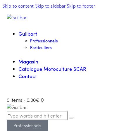
Skip to content
Skip to sidebar
Skip to footer
Guilbart
Professionnels
Particuliers
Magasin
Catalogue Motoculture SCAR
Contact
0 items
-
0.00€
0
Professionnels