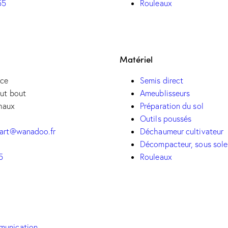
Rouleaux
55
Matériel
nce
Semis direct
ut bout
Ameublisseurs
haux
Préparation du sol
Outils poussés
Déchaumeur cultivateur
bart@wanadoo.fr
Décompacteur, sous sol
Rouleaux
5
munication