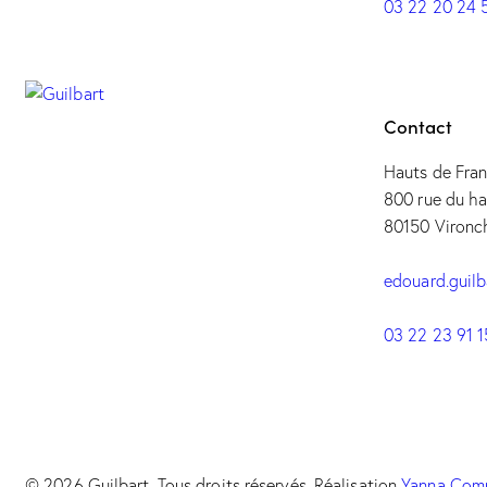
03 22 20 24 
Contact
Hauts de Fra
800 rue du ha
80150 Vironc
edouard.guil
03 22 23 91 1
© 2026 Guilbart. Tous droits réservés. Réalisation
Yanna Com