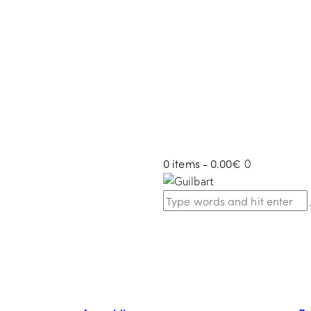
0 items
-
0.00€
0