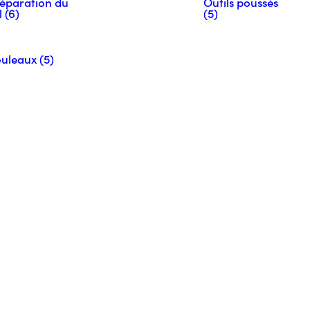
éparation du
Outils poussés
l (6)
(5)
uleaux (5)