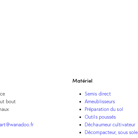
Guilbart
Matériel
nce
Semis direct
ut bout
Ameublisseurs
haux
Préparation du sol
Outils poussés
Déchaumeur cultivateur
bart@wanadoo.fr
Décompacteur, sous sol