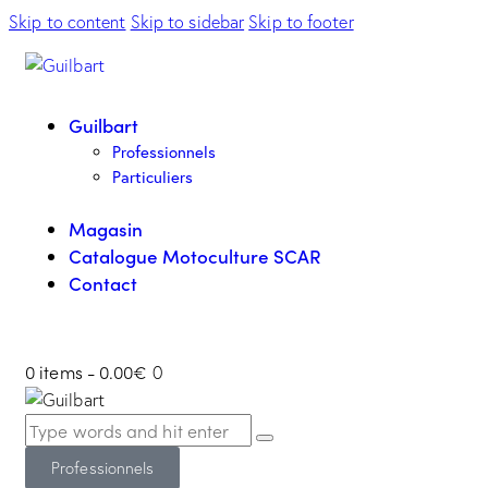
Skip to content
Skip to sidebar
Skip to footer
Guilbart
Professionnels
Particuliers
Magasin
Catalogue Motoculture SCAR
Contact
0 items
-
0.00€
0
Professionnels