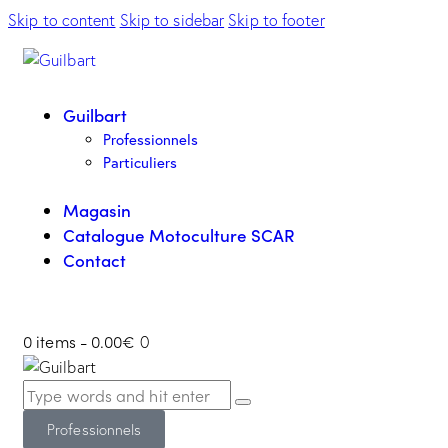
Skip to content
Skip to sidebar
Skip to footer
Guilbart
Professionnels
Particuliers
Magasin
Catalogue Motoculture SCAR
Contact
0 items
-
0.00€
0
Professionnels