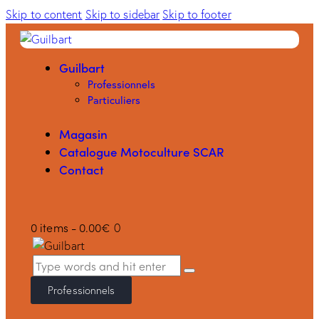
Skip to content
Skip to sidebar
Skip to footer
Guilbart
Professionnels
Particuliers
Magasin
Catalogue Motoculture SCAR
Contact
0 items
-
0.00€
0
Professionnels