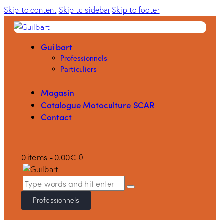
Skip to content
Skip to sidebar
Skip to footer
Guilbart
Professionnels
Particuliers
Magasin
Catalogue Motoculture SCAR
Contact
0 items
-
0.00€
0
Professionnels