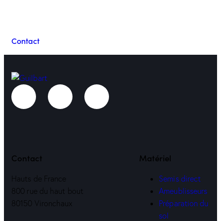
Guilbart
Contact
Contact
Matériel
Hauts de France
Semis direct
800 rue du haut bout
Ameublisseurs
80150 Vironchaux
Préparation du
sol