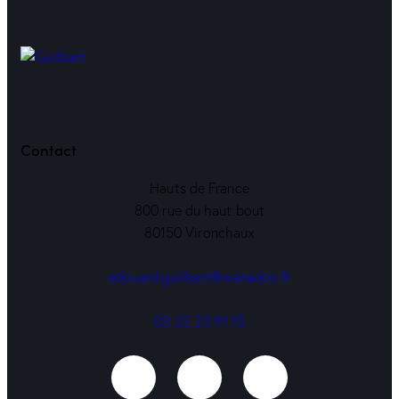
Contact
Hauts de France
800 rue du haut bout
80150 Vironchaux
edouard.guilbart@wanadoo.fr
03 22 23 91 15