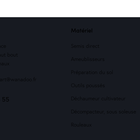
Matériel
nce
Semis direct
aut bout
Ameublisseurs
haux
Préparation du sol
bart@wanadoo.fr
Outils poussés
4 55
Déchaumeur cultivateur
Décompacteur, sous soleuse
Rouleaux