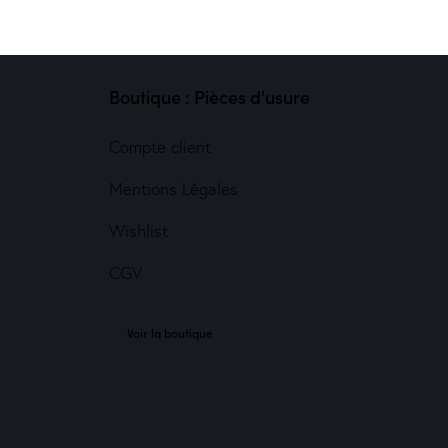
Boutique : Pièces d'usure
Compte client
Mentions Légales
Wishlist
CGV
Voir la boutique