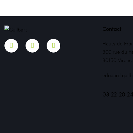
Contact
Hauts de Fra
800 rue du h
80150 Vironc
edouard.guil
03 22 20 2