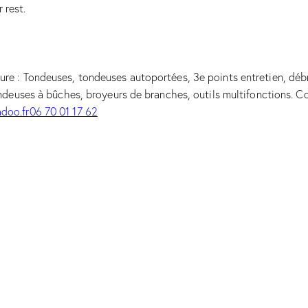
 rest.
e : Tondeuses, tondeuses autoportées, 3e points entretien, débr
ndeuses à bûches, broyeurs de branches, outils multifonctions. 
doo.fr
06 70 01 17 62