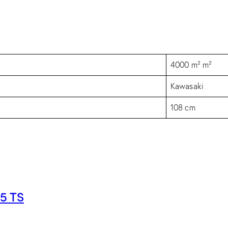
4000 m² m²
Kawasaki
108 cm
5 TS