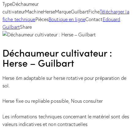
Type
Déchaumeur
cultivateur
Machine
Herse
Marque
Guilbart
Fiche
Télécharger la
fiche technique
Pièces
Boutique en ligne
Contact
Edouard
Guilbart
Share
Déchaumeur cultivateur :
Herse – Guilbart
Herse 6m adaptable sur herse rotative pour préparation de
sol.
Herse fixe ou repliable possible, Nous consulter
Les informations techniques concernant le matériel sont des
valeurs indicatives et non contractuelles