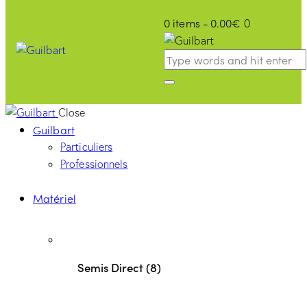
0 items
-
0.00€
0
Close
Guilbart
Particuliers
Professionnels
Matériel
Semis Direct (8)