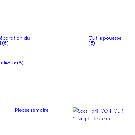
éparation du
Outils poussés
l (6)
(5)
uleaux (5)
Pièces semoirs