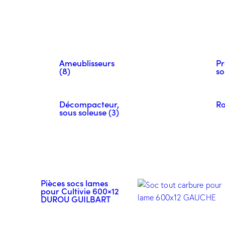
Ameublisseurs
Pr
(8)
so
Décompacteur,
Ro
sous soleuse (3)
Pièces socs lames
pour Cultivie 600×12
DUROU GUILBART