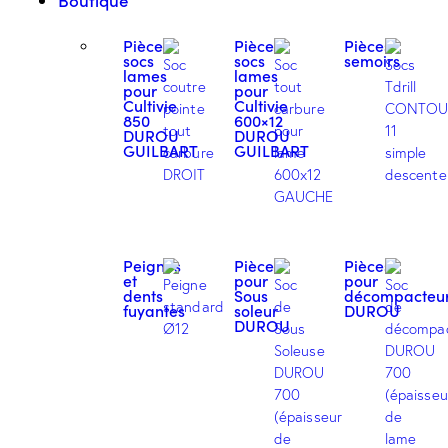
Boutique
Pièces
Pièces
Pièces
socs
socs
semoirs
lames
lames
pour
pour
Cultivie
Cultivie
850
600×12
DUROU
DUROU
GUILBART
GUILBART
Peignes
Pièces
Pièces
et
pour
pour
dents
Sous
décompacteu
fuyantes
soleur
DUROU
DUROU