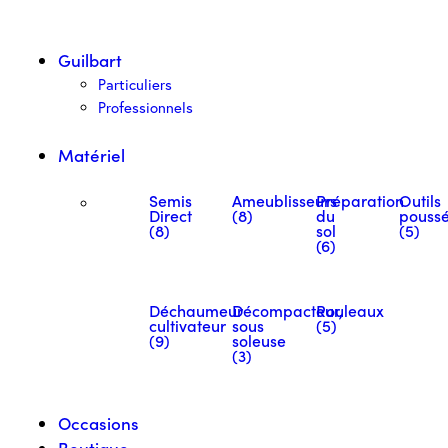
Guilbart
Particuliers
Professionnels
Matériel
Semis
Ameublisseurs
Préparation
Outils
Direct
(8)
du
pouss
(8)
sol
(5)
(6)
Déchaumeur
Décompacteur,
Rouleaux
cultivateur
sous
(5)
(9)
soleuse
(3)
Occasions