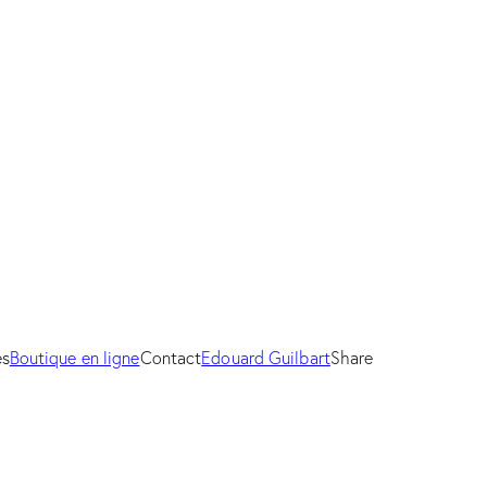
es
Boutique en ligne
Contact
Edouard Guilbart
Share