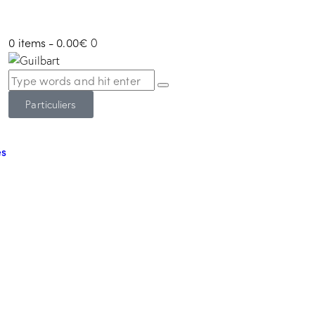
0 items
-
0.00€
0
Particuliers
és