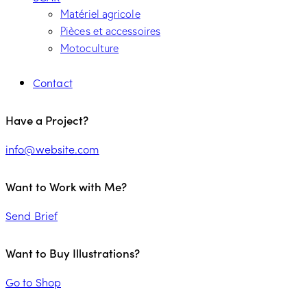
Matériel agricole
Pièces et accessoires
Motoculture
Contact
facebook-
youtube
mail-
Have a Project?
1
empty
info@website.com
Want to Work with Me?
Send Brief
Want to Buy Illustrations?
Go to Shop