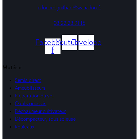
edouard.guilbart@wanadoo.fr
03 22 23 91 15
Facebook-
Youtube
Envelope
f
Matériel
Semis direct
Ameublisseurs
Préparation du sol
Outils poussés
Déchaumeur cultivateur
Décompacteur, sous soleuse
Rouleaux