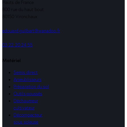
Hauts de France
800 rue du haut bout
80150 Vironchaux
edouard.guilbart@wanadoo.fr
03 22 20 24 55
Matériel
Semis direct
Ameublisseurs
Préparation du sol
Outils poussés
Déchaumeur
cultivateur
Décompacteur,
sous soleuse