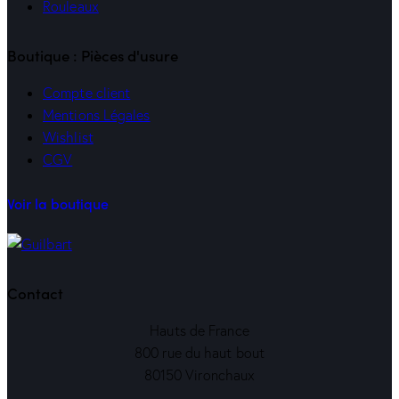
Rouleaux
Boutique : Pièces d'usure
Compte client
Mentions Légales
Wishlist
CGV
Voir la boutique
Contact
Hauts de France
800 rue du haut bout
80150 Vironchaux