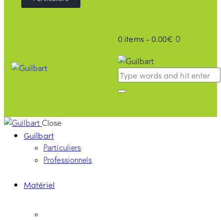
0 items
-
0.00€
0
Close
Guilbart
Particuliers
Professionnels
Matériel