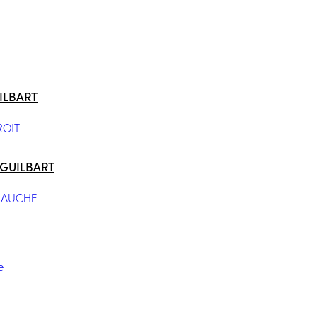
UILBART
U GUILBART