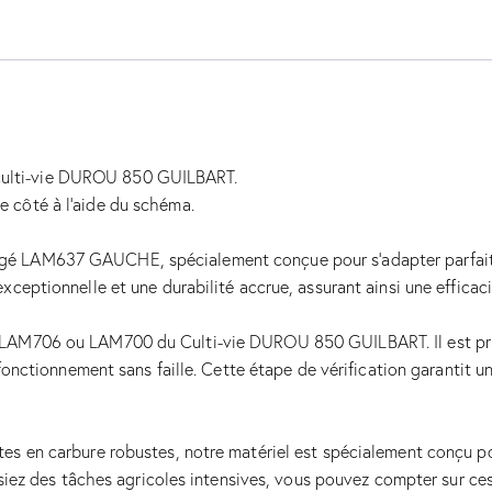
culti-vie DUROU 850 GUILBART.
 côté à l’aide du schéma.
rgé LAM637 GAUCHE, spécialement conçue pour s’adapter parfai
xceptionnelle et une durabilité accrue, assurant ainsi une efficac
 LAM706 ou LAM700 du Culti-vie DUROU 850 GUILBART. Il est primor
 fonctionnement sans faille. Cette étape de vérification garantit u
es en carbure robustes, notre matériel est spécialement conçu pou
issiez des tâches agricoles intensives, vous pouvez compter sur ce