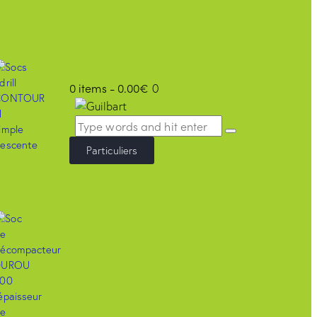
0 items
-
0.00€
0
Particuliers