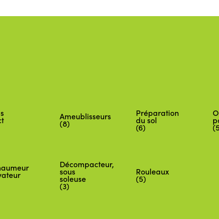
s
Préparation
O
Ameublisseurs
ct
du sol
p
(8)
(6)
(
Décompacteur,
haumeur
sous
Rouleaux
vateur
soleuse
(5)
(3)