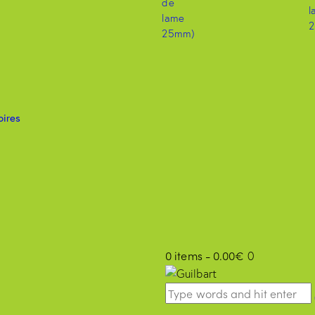
e
oires
0 items
-
0.00€
0