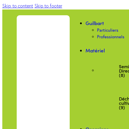
Skip to content
Skip to footer
Guilbart
Particuliers
Professionnels
Matériel
Semi
Dire
(8)
Déc
culti
(9)