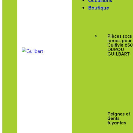
Occasions
Boutique
Pièces socs
lames pour
Cultivie 850
DUROU
GUILBART
Peignes et
dents
fuyantes