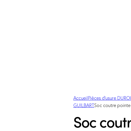
Accueil
Pièces d'usure DUR
GUILBART
Soc coutre poin
Soc coutr