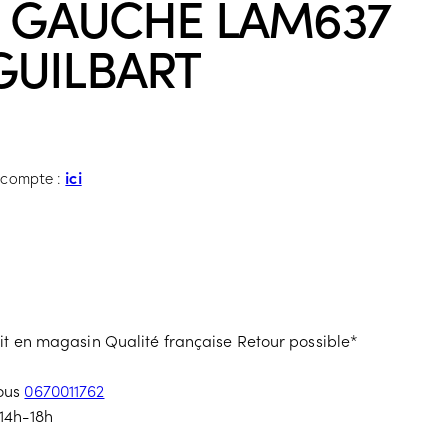
é GAUCHE LAM637
GUILBART
ici
e compte :
ait en magasin
Qualité française
Retour possible*
nous
0670011762
14h-18h