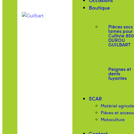
Occasions
Boutique
Pièces socs
lames pour
Cultivie 850
DUROU
GUILBART
Peignes et
dents
fuyantes
SCAR
Matériel agricol
Pièces et access
Motoculture
Contact