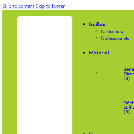
Skip to content
Skip to footer
Guilbart
Particuliers
Professionnels
Matériel
Semi
Dire
(8)
Déc
culti
(9)