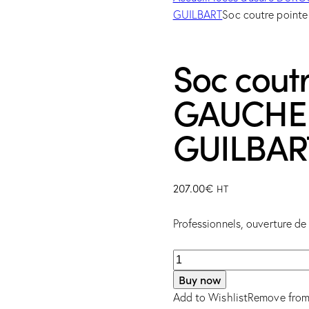
GUILBART
Soc coutre poin
Soc cout
GAUCHE
GUILBAR
207.00
€
HT
Professionnels, ouverture d
Buy now
Add to Wishlist
Remove from