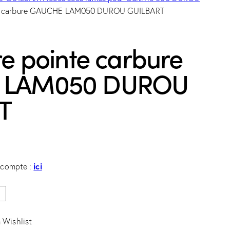
te carbure GAUCHE LAM050 DUROU GUILBART
re pointe carbure
 LAM050 DUROU
T
ici
e compte :
 Wishlist