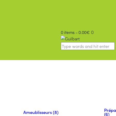
0 items
-
0.00€
0
Prépa
Ameublisseurs (8)
(6)