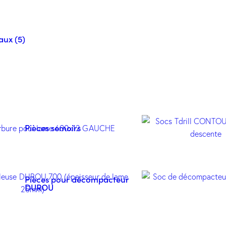
aux (5)
Pièces semoirs
Pièces pour décompacteur
DUROU