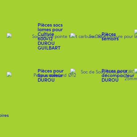
Pièces socs
lames pour
Cultivie
Pièces
600×12
semoirs
DUROU
GUILBART
Pièces pour
Pièces pour
Sous soleur
décompacteur
DUROU
DUROU
e
oires