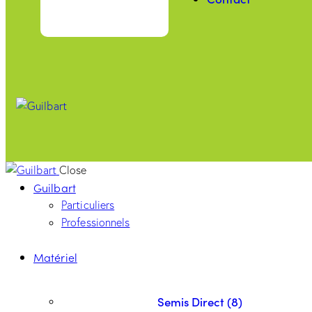
Close
Guilbart
Particuliers
Professionnels
Matériel
Semis Direct (8)