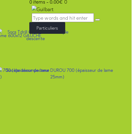
0 items
-
0.00€
0
Particuliers