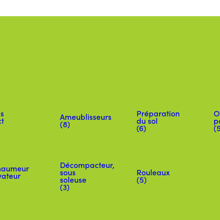
s
Préparation
O
Ameublisseurs
ct
du sol
p
(8)
(6)
(
Décompacteur,
haumeur
sous
Rouleaux
vateur
soleuse
(5)
(3)