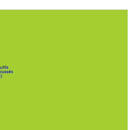
utils
oussés
5)