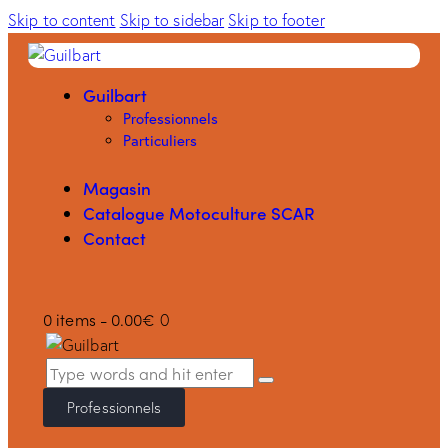
Skip to content
Skip to sidebar
Skip to footer
Guilbart
Professionnels
Particuliers
Magasin
Catalogue Motoculture SCAR
Contact
0 items
-
0.00€
0
Professionnels